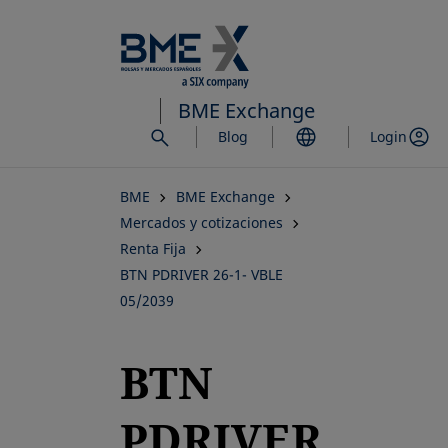
Saltar
al
contenido
principal
BME Exchange
Blog
Login
BME
BME Exchange
Mercados y cotizaciones
Renta Fija
BTN PDRIVER 26-1- VBLE
05/2039
BTN
PDRIVER