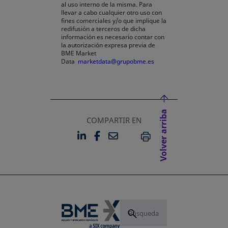
al uso interno de la misma. Para
llevar a cabo cualquier otro uso con
fines comerciales y/o que implique la
redifusión a terceros de dicha
información es necesario contar con
la autorización expresa previa de
BME Market
Data
marketdata@grupobme.es
Volver arriba
COMPARTIR EN
LINKEDIN
FACEBOOK
EMAIL
SE ABRE EN UNA PESTAÑA 
SE ABRE EN UNA PESTA
IMPRIMIR