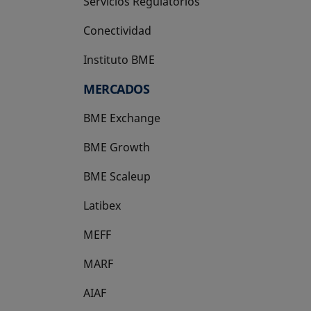
Servicios Regulatorios
Conectividad
Instituto BME
se abre en una pestaña nueva
MERCADOS
BME Exchange
BME Growth
se abre en una pestaña nueva
BME Scaleup
se abre en una pestaña nueva
Latibex
se abre en una pestaña nueva
MEFF
se abre en una pestaña nueva
MARF
AIAF