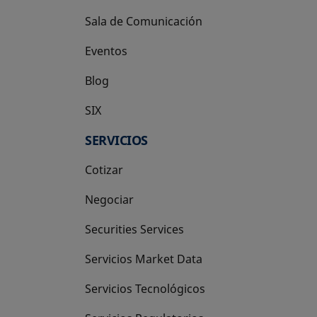
Sala de Comunicación
Eventos
Blog
SIX
se abre en una pestaña nueva
SERVICIOS
Cotizar
Negociar
Securities Services
Servicios Market Data
Servicios Tecnológicos