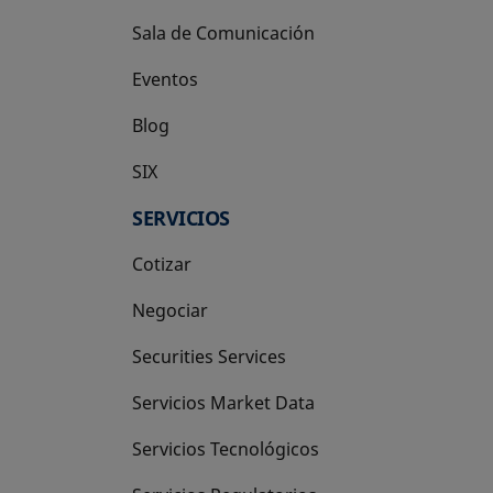
Sala de Comunicación
Eventos
Blog
SIX
se abre en una pestaña nueva
SERVICIOS
Cotizar
Negociar
Securities Services
Servicios Market Data
Servicios Tecnológicos