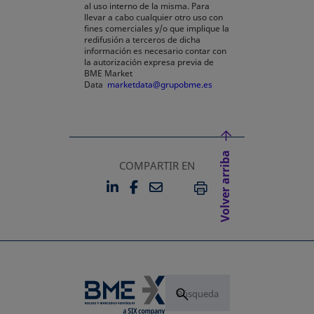
al uso interno de la misma. Para
llevar a cabo cualquier otro uso con
fines comerciales y/o que implique la
redifusión a terceros de dicha
información es necesario contar con
la autorización expresa previa de
BME Market
Data
marketdata@grupobme.es
Volver arriba
COMPARTIR EN
LINKEDIN
FACEBOOK
EMAIL
SE ABRE EN UNA PESTAÑA 
SE ABRE EN UNA PESTA
IMPRIMIR