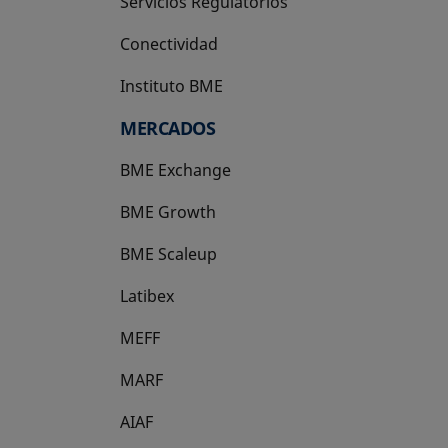
Servicios Regulatorios
Conectividad
Instituto BME
se abre en una pestaña nueva
MERCADOS
BME Exchange
BME Growth
se abre en una pestaña nueva
BME Scaleup
se abre en una pestaña nueva
Latibex
se abre en una pestaña nueva
MEFF
se abre en una pestaña nueva
MARF
AIAF