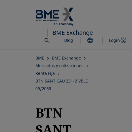
Saltar
al
contenido
principal
BME Exchange
Blog
Login
BME
BME Exchange
Mercados y cotizaciones
Renta Fija
BTN SANT CAU 231-B VBLE
09/2039
BTN
SANT