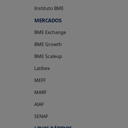
Instituto BME
se abre en una pestaña nueva
MERCADOS
BME Exchange
BME Growth
se abre en una pestaña nueva
BME Scaleup
se abre en una pestaña nueva
Latibex
se abre en una pestaña nueva
MEFF
se abre en una pestaña nueva
MARF
AIAF
SENAF