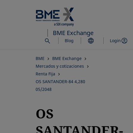
Saltar
al
contenido
principal
BME Exchange
Blog
Login
BME
BME Exchange
Mercados y cotizaciones
Renta Fija
OS SANTANDER-84 4,280
05/2048
OS
SANTANDER-