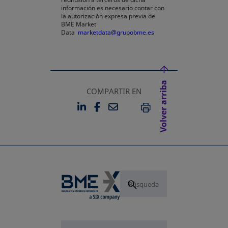
información es necesario contar con
la autorización expresa previa de
BME Market
Data
marketdata@grupobme.es
Volver arriba
COMPARTIR EN
LINKEDIN
FACEBOOK
EMAIL
SE ABRE EN UNA PESTAÑA 
SE ABRE EN UNA PESTA
IMPRIMIR