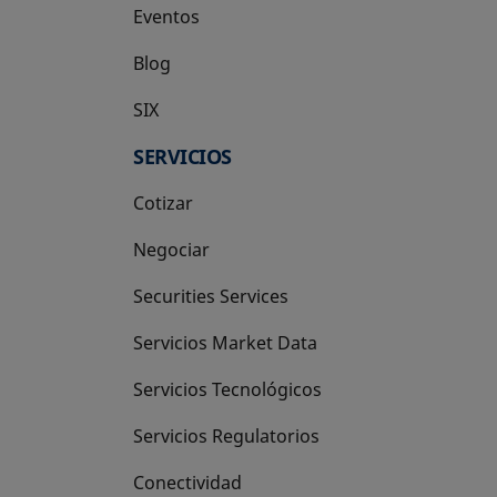
Eventos
Blog
SIX
se abre en una pestaña nueva
SERVICIOS
Cotizar
Negociar
Securities Services
Servicios Market Data
Servicios Tecnológicos
Servicios Regulatorios
Conectividad