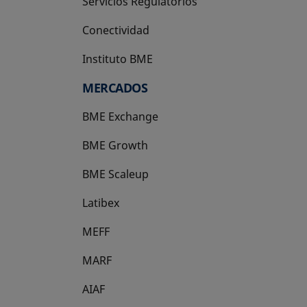
Servicios Regulatorios
Conectividad
Instituto BME
se abre en una pestaña nueva
MERCADOS
BME Exchange
BME Growth
se abre en una pestaña nueva
BME Scaleup
se abre en una pestaña nueva
Latibex
se abre en una pestaña nueva
MEFF
se abre en una pestaña nueva
MARF
AIAF