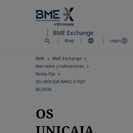
Saltar
al
contenido
principal
BME Exchange
Blog
Login
BME
BME Exchange
Mercados y cotizaciones
Renta Fija
OS UNICAJA BANC-5 FIJO
06/2034
OS
UNICAJA