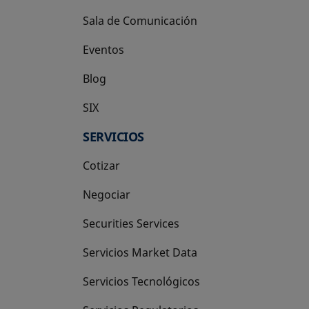
Sala de Comunicación
Eventos
Blog
SIX
se abre en una pestaña nueva
SERVICIOS
Cotizar
Negociar
Securities Services
Servicios Market Data
Servicios Tecnológicos