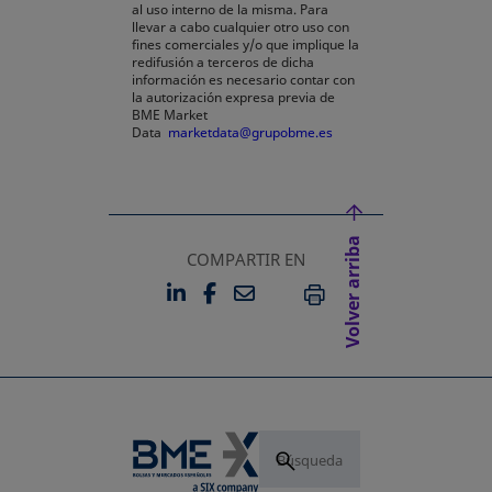
al uso interno de la misma. Para
llevar a cabo cualquier otro uso con
fines comerciales y/o que implique la
redifusión a terceros de dicha
información es necesario contar con
la autorización expresa previa de
BME Market
Data
marketdata@grupobme.es
Volver arriba
COMPARTIR EN
LINKEDIN
FACEBOOK
EMAIL
SE ABRE EN UNA PESTAÑA 
SE ABRE EN UNA PESTA
IMPRIMIR