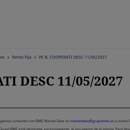
Saltar
al
contenido
principal
nes
Renta Fija
PE B. COOPERATI DESC 11/05/2027
TI DESC 11/05/2027
 rogamos contacten con BME Market Data en
marketdata@grupobme.es
o visiten
l Grupo BME está destinada, exclusivamente, al uso interno de la misma. Para llev