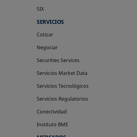
SIX
se abre en una pestaña nueva
SERVICIOS
Cotizar
Negociar
Securities Services
Servicios Market Data
Servicios Tecnológicos
Servicios Regulatorios
Conectividad
Instituto BME
se abre en una pestaña nueva