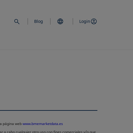
Blog
Login
 la página web
www.bmemarketdata.es
ar a cabo cualquier otro uso con fines comerciales y/o que