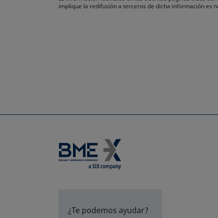
implique la redifusión a terceros de dicha información es
¿Te podemos ayudar?