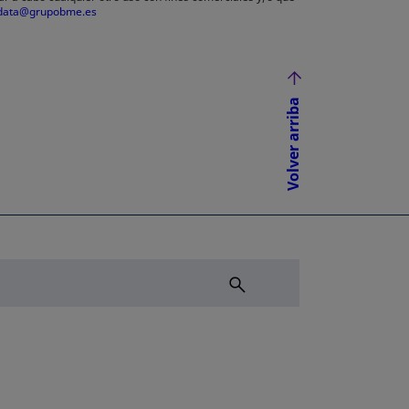
data@grupobme.es
Volver arriba
NUEVA
ÑA NUEVA