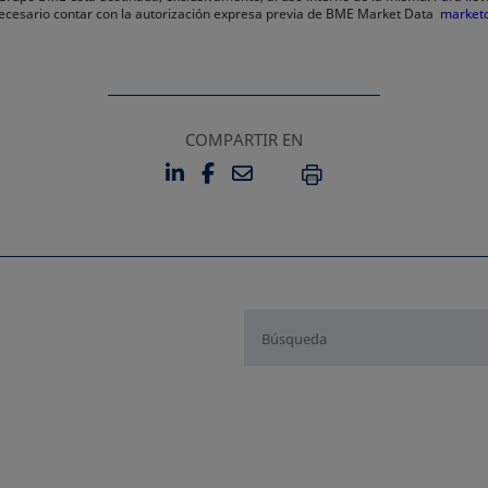
 necesario contar con la autorización expresa previa de BME Market Data
market
COMPARTIR EN
LINKEDIN
FACEBOOK
EMAIL
SE ABRE EN UNA PESTAÑA 
SE ABRE EN UNA PESTA
IMPRIMIR