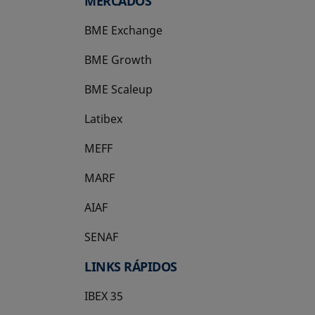
MERCADOS
BME Exchange
BME Growth
se abre en una pestaña nueva
BME Scaleup
se abre en una pestaña nueva
Latibex
se abre en una pestaña nueva
MEFF
se abre en una pestaña nueva
MARF
AIAF
SENAF
LINKS RÁPIDOS
IBEX 35