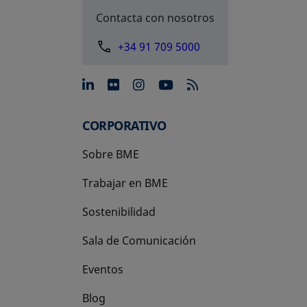
Contacta con nosotros
+34 91 709 5000
se abre en una pestaña nue
se abre en una pestaña 
se abre en una pest
se abre en una p
CORPORATIVO
Sobre BME
Trabajar en BME
Sostenibilidad
Sala de Comunicación
Eventos
Blog