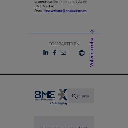
la autorización expresa previa de
BME Market
Data
marketdata@grupobme.es
Volver arriba
COMPARTIR EN
LINKEDIN
FACEBOOK
EMAIL
SE ABRE EN UNA PESTAÑA 
SE ABRE EN UNA PESTA
IMPRIMIR