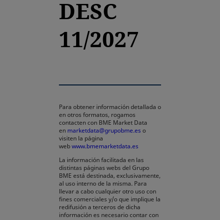
DESC
11/2027
Para obtener información detallada o
en otros formatos, rogamos
contacten con BME Market Data
en
marketdata@grupobme.es
o
visiten la página
web
www.bmemarketdata.es
La información facilitada en las
distintas páginas webs del Grupo
BME está destinada, exclusivamente,
al uso interno de la misma. Para
llevar a cabo cualquier otro uso con
fines comerciales y/o que implique la
redifusión a terceros de dicha
información es necesario contar con