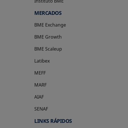
Instituto BME
se abre en una pestaña nueva
MERCADOS
BME Exchange
BME Growth
se abre en una pestaña nueva
BME Scaleup
se abre en una pestaña nueva
Latibex
se abre en una pestaña nueva
MEFF
se abre en una pestaña nueva
MARF
AIAF
SENAF
LINKS RÁPIDOS