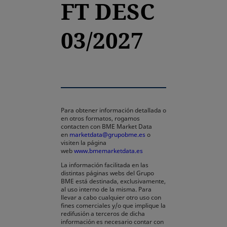
FT DESC
03/2027
Para obtener información detallada o
en otros formatos, rogamos
contacten con BME Market Data
en
marketdata@grupobme.es
o
visiten la página
web
www.bmemarketdata.es
La información facilitada en las
distintas páginas webs del Grupo
BME está destinada, exclusivamente,
al uso interno de la misma. Para
llevar a cabo cualquier otro uso con
fines comerciales y/o que implique la
redifusión a terceros de dicha
información es necesario contar con