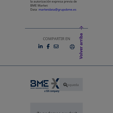
la autorización expresa previa de
BME Market
Data
marketdata@grupobme.es
Volver arriba
COMPARTIR EN
LINKEDIN
FACEBOOK
EMAIL
SE ABRE EN UNA PESTAÑA 
SE ABRE EN UNA PESTA
IMPRIMIR