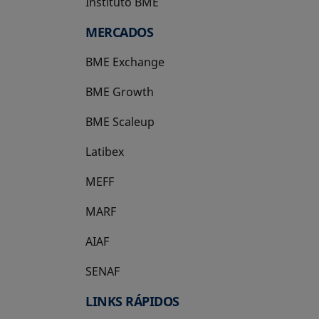
Instituto BME
se abre en una pestaña nueva
MERCADOS
BME Exchange
BME Growth
se abre en una pestaña nueva
BME Scaleup
se abre en una pestaña nueva
Latibex
se abre en una pestaña nueva
MEFF
se abre en una pestaña nueva
MARF
AIAF
SENAF
LINKS RÁPIDOS