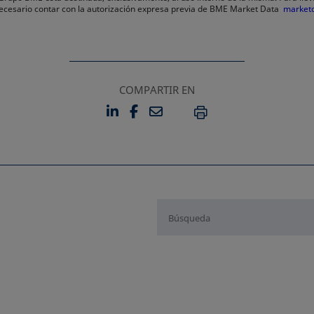
 necesario contar con la autorización expresa previa de BME Market Data
market
COMPARTIR EN
LINKEDIN
FACEBOOK
EMAIL
SE ABRE EN UNA PESTAÑA 
SE ABRE EN UNA PESTA
IMPRIMIR