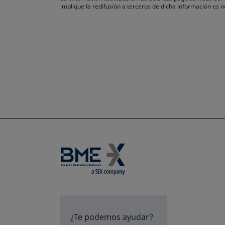
implique la redifusión a terceros de dicha información es
¿Te podemos ayudar?