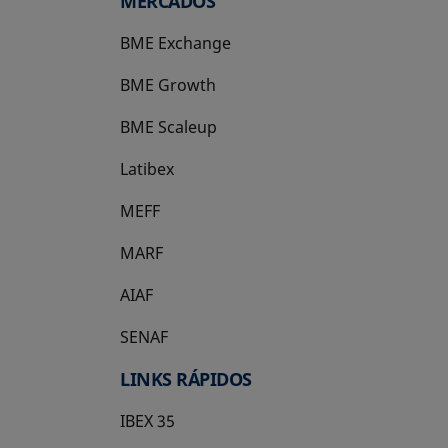
MERCADOS
BME Exchange
BME Growth
se abre en una pestaña nueva
BME Scaleup
se abre en una pestaña nueva
Latibex
se abre en una pestaña nueva
MEFF
se abre en una pestaña nueva
MARF
AIAF
SENAF
LINKS RÁPIDOS
IBEX 35