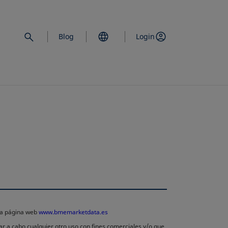
Blog
Login
 la página web
www.bmemarketdata.es
ar a cabo cualquier otro uso con fines comerciales y/o que