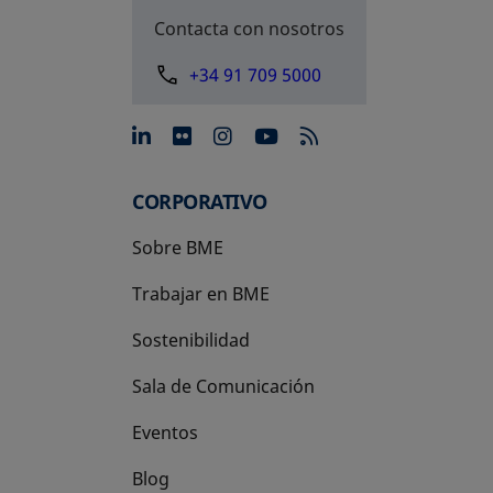
Contacta con nosotros
+34 91 709 5000
se abre en una pestaña nue
se abre en una pestaña 
se abre en una pest
se abre en una p
CORPORATIVO
Sobre BME
Trabajar en BME
Sostenibilidad
Sala de Comunicación
Eventos
Blog