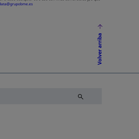
data@grupobme.es
Volver arriba
NUEVA
ÑA NUEVA