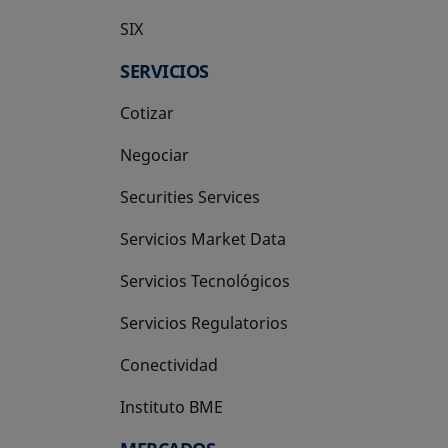
SIX
se abre en una pestaña nueva
SERVICIOS
Cotizar
Negociar
Securities Services
Servicios Market Data
Servicios Tecnológicos
Servicios Regulatorios
Conectividad
Instituto BME
se abre en una pestaña nueva