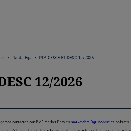
Saltar
al
contenido
principal
nes
Renta Fija
PTA CESCE FT DESC 12/2026
DESC 12/2026
 rogamos contacten con BME Market Data en
marketdata@grupobme.es
o visiten
l Grupo BME está destinada, exclusivamente, al uso interno de la misma. Para llev