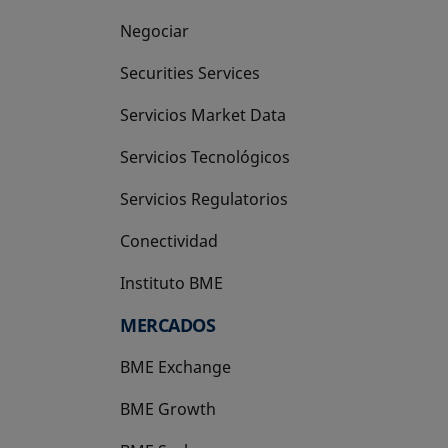
Negociar
Securities Services
Servicios Market Data
Servicios Tecnológicos
Servicios Regulatorios
Conectividad
Instituto BME
se abre en una pestaña nueva
MERCADOS
BME Exchange
BME Growth
se abre en una pestaña nueva