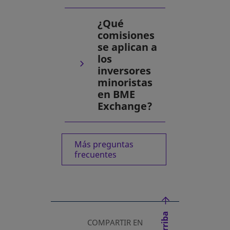
¿Qué
comisiones
se aplican a
los
inversores
minoristas
en BME
Exchange?
Más preguntas
se abre en una pestaña nuev
frecuentes
COMPARTIR EN