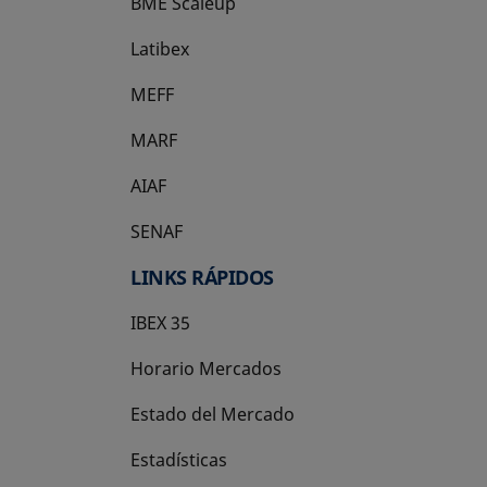
BME Scaleup
se abre en una pestaña nueva
Latibex
se abre en una pestaña nueva
MEFF
se abre en una pestaña nueva
MARF
AIAF
SENAF
LINKS RÁPIDOS
IBEX 35
Horario Mercados
Estado del Mercado
Estadísticas