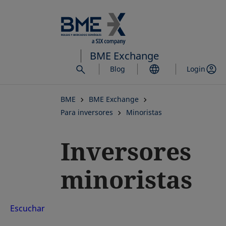
Saltar
al
contenido
principal
BME Exchange
Blog
Login
BME
BME Exchange
Para inversores
Minoristas
Inversores
minoristas
Escuchar