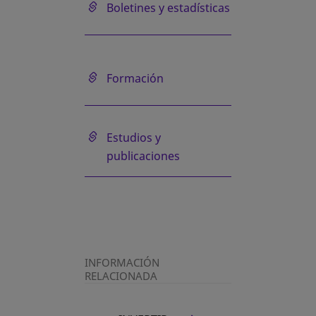
se abre en una pestaña nueva
Boletines y estadísticas
se abre en una pestaña nueva
Formación
se abre en una pestaña nueva
Estudios y
publicaciones
INFORMACIÓN
RELACIONADA