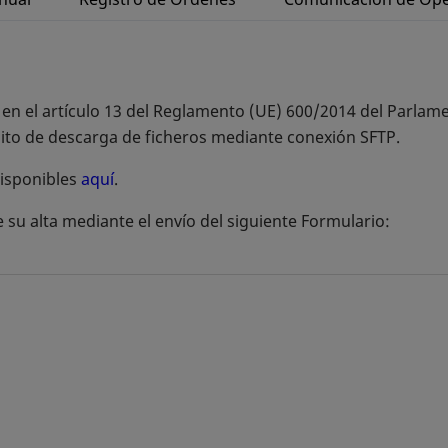
s en el artículo 13 del Reglamento (UE) 600/2014 del Parl
tuito de descarga de ficheros mediante conexión SFTP.
disponibles
aquí
se abre en una pestaña nueva
.
te su alta mediante el envío del siguiente Formulario: