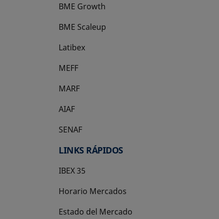
BME Growth
se abre en una pestaña nueva
BME Scaleup
se abre en una pestaña nueva
Latibex
se abre en una pestaña nueva
MEFF
se abre en una pestaña nueva
MARF
AIAF
SENAF
LINKS RÁPIDOS
IBEX 35
Horario Mercados
Estado del Mercado