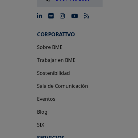
se abre en una pestaña nue
se abre en una pestaña 
se abre en una pest
se abre en una p
CORPORATIVO
Sobre BME
Trabajar en BME
Sostenibilidad
Sala de Comunicación
Eventos
Blog
SIX
se abre en una pestaña nueva
SERVICIOS