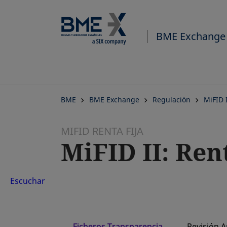
BME Exchange
BME
BME Exchange
Regulación
MiFID 
MIFID RENTA FIJA
MiFID II: Ren
Escuchar
Ficheros Transparencia
Revisión A