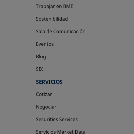
Trabajar en BME
Sostenibilidad
Sala de Comunicación
Eventos
Blog
SIX
se abre en una pestaña nueva
SERVICIOS
Cotizar
Negociar
Securities Services
Servicios Market Data