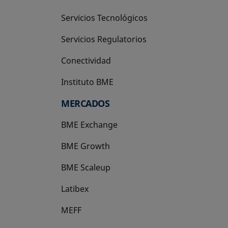
Servicios Tecnológicos
Servicios Regulatorios
Conectividad
Instituto BME
se abre en una pestaña nueva
MERCADOS
BME Exchange
BME Growth
se abre en una pestaña nueva
BME Scaleup
se abre en una pestaña nueva
Latibex
se abre en una pestaña nueva
MEFF
se abre en una pestaña nueva