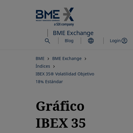
Saltar
al
contenido
principal
BME Exchange
Blog
Login
BME
BME Exchange
Índices
IBEX 35® Volatilidad Objetivo
18% Estándar
Gráfico
IBEX 35