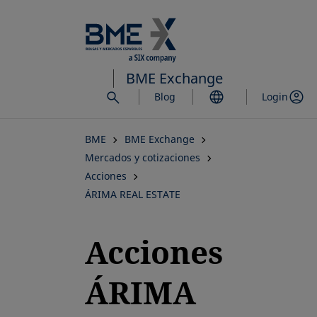
Saltar
al
contenido
principal
BME Exchange
Blog
Login
BME
BME Exchange
Mercados y cotizaciones
Acciones
ÁRIMA REAL ESTATE
Acciones
ÁRIMA