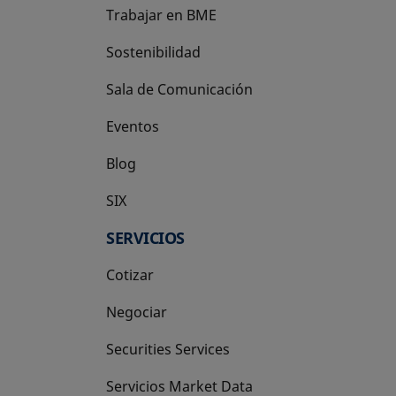
Trabajar en BME
Sostenibilidad
Sala de Comunicación
Eventos
Blog
SIX
se abre en una pestaña nueva
SERVICIOS
Cotizar
Negociar
Securities Services
Servicios Market Data