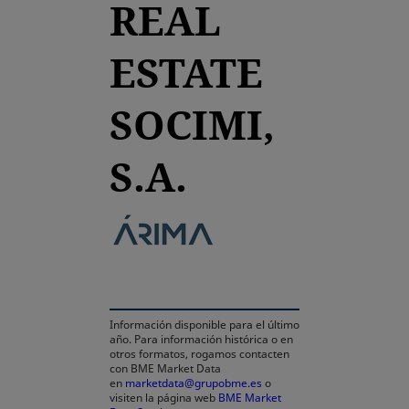
REAL
ESTATE
SOCIMI,
S.A.
se abre en una pestaña nue
Información disponible para el último
año. Para información histórica o en
otros formatos, rogamos contacten
con BME Market Data
en
marketdata@grupobme.es
o
visiten la página web
BME Market