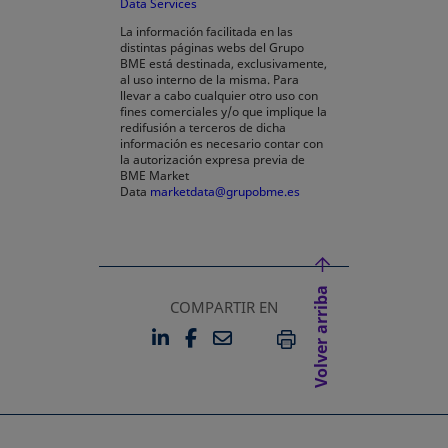
Data Services
se abre en una pestaña nueva
La información facilitada en las
distintas páginas webs del Grupo
BME está destinada, exclusivamente,
al uso interno de la misma. Para
llevar a cabo cualquier otro uso con
fines comerciales y/o que implique la
redifusión a terceros de dicha
información es necesario contar con
la autorización expresa previa de
BME Market
Data
marketdata@grupobme.es
Volver arriba
COMPARTIR EN
LINKEDIN
FACEBOOK
EMAIL
SE ABRE EN UNA PESTAÑA 
SE ABRE EN UNA PESTA
IMPRIMIR