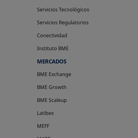
Servicios Tecnológicos
Servicios Regulatorios
Conectividad
Instituto BME
se abre en una pestaña nueva
MERCADOS
BME Exchange
BME Growth
se abre en una pestaña nueva
BME Scaleup
se abre en una pestaña nueva
Latibex
se abre en una pestaña nueva
MEFF
se abre en una pestaña nueva