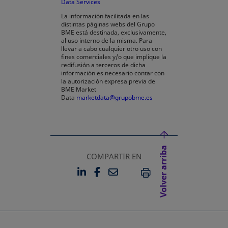
Data Services
se abre en una pestaña nueva
La información facilitada en las
distintas páginas webs del Grupo
BME está destinada, exclusivamente,
al uso interno de la misma. Para
llevar a cabo cualquier otro uso con
fines comerciales y/o que implique la
redifusión a terceros de dicha
información es necesario contar con
la autorización expresa previa de
BME Market
Data
marketdata@grupobme.es
Volver arriba
COMPARTIR EN
LINKEDIN
FACEBOOK
EMAIL
SE ABRE EN UNA PESTAÑA 
SE ABRE EN UNA PESTA
IMPRIMIR