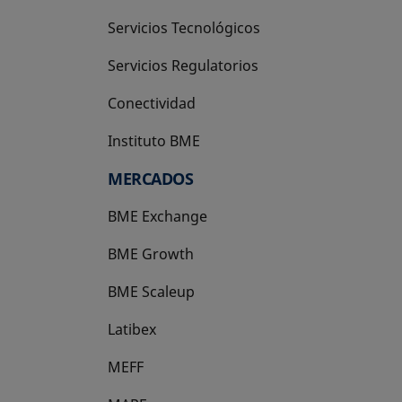
Servicios Tecnológicos
Servicios Regulatorios
Conectividad
Instituto BME
se abre en una pestaña nueva
MERCADOS
BME Exchange
BME Growth
se abre en una pestaña nueva
BME Scaleup
se abre en una pestaña nueva
Latibex
se abre en una pestaña nueva
MEFF
se abre en una pestaña nueva