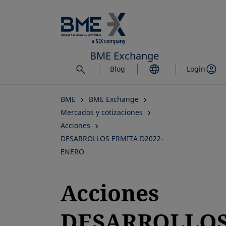
Saltar
al
contenido
principal
BME Exchange
Blog
Login
BME
BME Exchange
Mercados y cotizaciones
Acciones
DESARROLLOS ERMITA D2022-
ENERO
Acciones
DESARROLLO