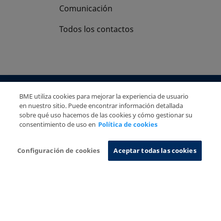
Comunicación
Todos los contactos
Copyright Ⓒ BME 2026
Aviso Legal
BME utiliza cookies para mejorar la experiencia de usuario
en nuestro sitio. Puede encontrar información detallada
Politica de Privacidad
Política de cookies
sobre qué uso hacemos de las cookies y cómo gestionar su
Sistema de Información
consentimiento de uso en
Política de cookies
Configuración de cookies
Aceptar todas las cookies