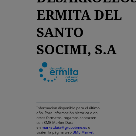
ERMITA DEL
SANTO
SOCIMI, S.A
se abre en una pestaña
Información disponible para el último
año. Para información histórica o en
otros formatos, rogamos contacten
con BME Market Data
en
marketdata@grupobme.es
o
visiten la página web
BME Market