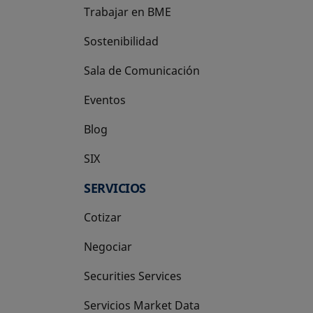
Trabajar en BME
Sostenibilidad
Sala de Comunicación
Eventos
Blog
SIX
se abre en una pestaña nueva
SERVICIOS
Cotizar
Negociar
Securities Services
Servicios Market Data