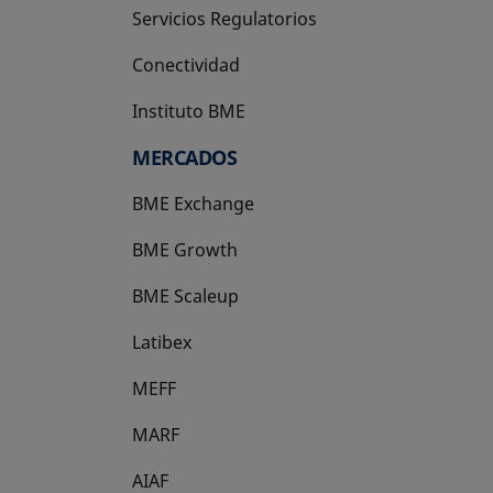
Servicios Regulatorios
Conectividad
Instituto BME
se abre en una pestaña nueva
MERCADOS
BME Exchange
BME Growth
se abre en una pestaña nueva
BME Scaleup
se abre en una pestaña nueva
Latibex
se abre en una pestaña nueva
MEFF
se abre en una pestaña nueva
MARF
AIAF