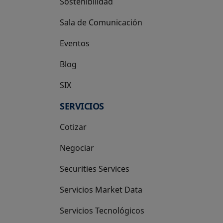
Sostenibilidad
Sala de Comunicación
Eventos
Blog
SIX
se abre en una pestaña nueva
SERVICIOS
Cotizar
Negociar
Securities Services
Servicios Market Data
Servicios Tecnológicos