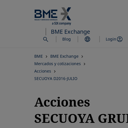
Saltar
al
contenido
principal
BME Exchange
Blog
Login
BME
BME Exchange
Mercados y cotizaciones
Acciones
SECUOYA D2016-JULIO
Acciones
SECUOYA GRU