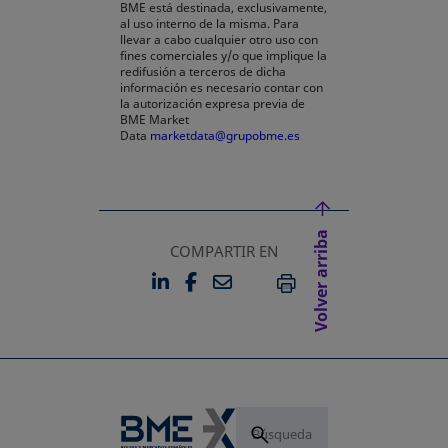
BME está destinada, exclusivamente,
al uso interno de la misma. Para
llevar a cabo cualquier otro uso con
fines comerciales y/o que implique la
redifusión a terceros de dicha
información es necesario contar con
la autorización expresa previa de
BME Market
Data
marketdata@grupobme.es
Volver arriba
COMPARTIR EN
LINKEDIN
FACEBOOK
EMAIL
SE ABRE EN UNA PESTAÑA 
SE ABRE EN UNA PESTA
IMPRIMIR