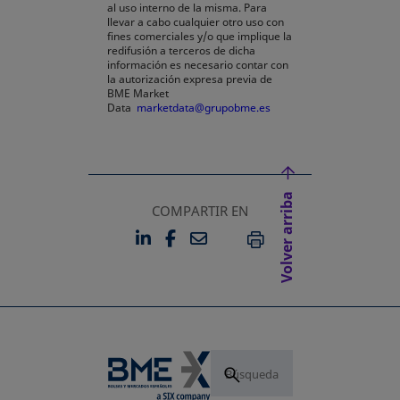
al uso interno de la misma. Para
llevar a cabo cualquier otro uso con
fines comerciales y/o que implique la
redifusión a terceros de dicha
información es necesario contar con
la autorización expresa previa de
BME Market
Data
marketdata@grupobme.es
Volver arriba
COMPARTIR EN
LINKEDIN
FACEBOOK
EMAIL
SE ABRE EN UNA PESTAÑA 
SE ABRE EN UNA PESTA
IMPRIMIR