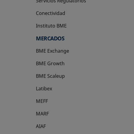
Servicios Regulatorios
Conectividad
Instituto BME
se abre en una pestaña nueva
MERCADOS
BME Exchange
BME Growth
se abre en una pestaña nueva
BME Scaleup
se abre en una pestaña nueva
Latibex
se abre en una pestaña nueva
MEFF
se abre en una pestaña nueva
MARF
AIAF