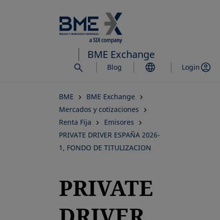
Saltar
al
contenido
principal
BME Exchange
Blog
Login
BME
BME Exchange
Mercados y cotizaciones
Renta Fija
Emisores
PRIVATE DRIVER ESPAÑA 2026-
1, FONDO DE TITULIZACION
PRIVATE
DRIVER