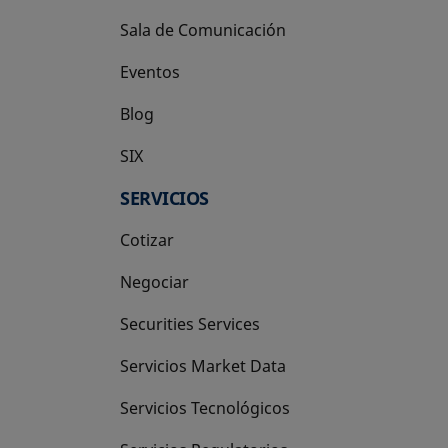
Sala de Comunicación
Eventos
Blog
SIX
se abre en una pestaña nueva
SERVICIOS
Cotizar
Negociar
Securities Services
Servicios Market Data
Servicios Tecnológicos