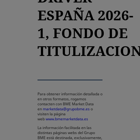
ESPAÑA 2026-
1, FONDO DE
TITULIZACIO
Para obtener información detallada o
en otros formatos, rogamos
contacten con BME Market Data
en
marketdata@grupobme.es
o
visiten la página
web
www.bmemarketdata.es
La información facilitada en las
distintas páginas webs del Grupo
BME está destinada, exclusivamente,