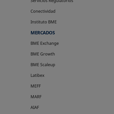
Servicios Regulatorios
Conectividad
Instituto BME
se abre en una pestaña nueva
MERCADOS
BME Exchange
BME Growth
se abre en una pestaña nueva
BME Scaleup
se abre en una pestaña nueva
Latibex
se abre en una pestaña nueva
MEFF
se abre en una pestaña nueva
MARF
AIAF