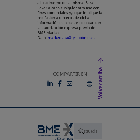
al uso interno de la misma. Para
llevar a cabo cualquier otro uso con
fines comerciales y/o que implique la
redifusión a terceros de dicha
información es necesario contar con
la autorización expresa previa de
BME Market
Data
marketdata@grupobme.es
Volver arriba
COMPARTIR EN
LINKEDIN
FACEBOOK
EMAIL
SE ABRE EN UNA PESTAÑA 
SE ABRE EN UNA PESTA
IMPRIMIR