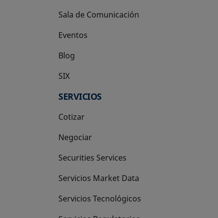
Sala de Comunicación
Eventos
Blog
SIX
se abre en una pestaña nueva
SERVICIOS
Cotizar
Negociar
Securities Services
Servicios Market Data
Servicios Tecnológicos