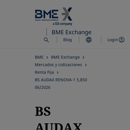
Saltar
al
contenido
principal
BME Exchange
Blog
Login
BME
BME Exchange
Mercados y cotizaciones
Renta Fija
BS AUDAX RENOVA-1 5,850
06/2026
BS
AUDAX