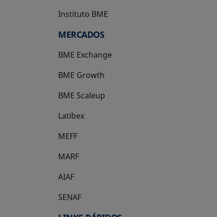
Instituto BME
se abre en una pestaña nueva
MERCADOS
BME Exchange
BME Growth
se abre en una pestaña nueva
BME Scaleup
se abre en una pestaña nueva
Latibex
se abre en una pestaña nueva
MEFF
se abre en una pestaña nueva
MARF
AIAF
SENAF