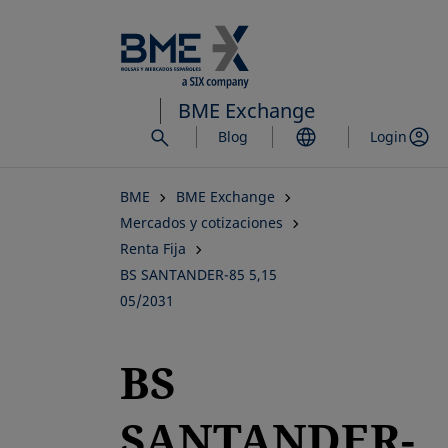
Saltar
al
contenido
principal
BME Exchange
Blog
Login
BME
BME Exchange
Mercados y cotizaciones
Renta Fija
BS SANTANDER-85 5,15
05/2031
BS
SANTANDER-