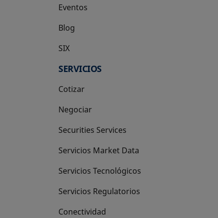
Eventos
Blog
SIX
se abre en una pestaña nueva
SERVICIOS
Cotizar
Negociar
Securities Services
Servicios Market Data
Servicios Tecnológicos
Servicios Regulatorios
Conectividad