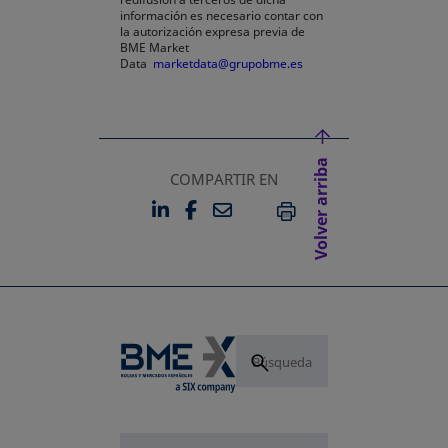
información es necesario contar con
la autorización expresa previa de
BME Market
Data
marketdata@grupobme.es
Volver arriba
COMPARTIR EN
LINKEDIN
FACEBOOK
EMAIL
SE ABRE EN UNA PESTAÑA 
SE ABRE EN UNA PESTA
IMPRIMIR