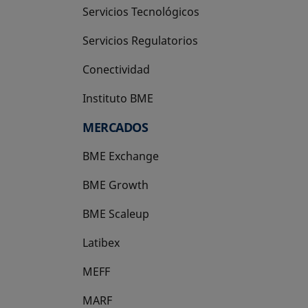
Servicios Tecnológicos
Servicios Regulatorios
Conectividad
Instituto BME
se abre en una pestaña nueva
MERCADOS
BME Exchange
BME Growth
se abre en una pestaña nueva
BME Scaleup
se abre en una pestaña nueva
Latibex
se abre en una pestaña nueva
MEFF
se abre en una pestaña nueva
MARF