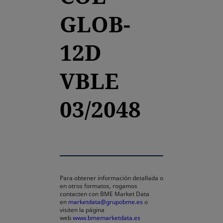
GLOB-
12D
VBLE
03/2048
Para obtener información detallada o
en otros formatos, rogamos
contacten con BME Market Data
en
marketdata@grupobme.es
o
visiten la página
web
www.bmemarketdata.es