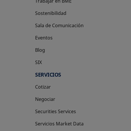
Trabajar en BME
Sostenibilidad
Sala de Comunicación
Eventos
Blog
SIX
se abre en una pestaña nueva
SERVICIOS
Cotizar
Negociar
Securities Services
Servicios Market Data