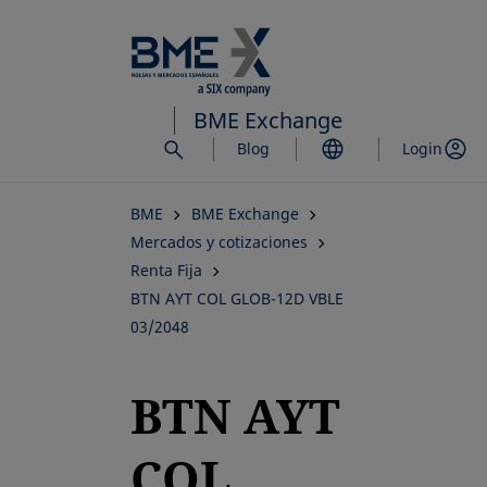
Saltar
al
contenido
principal
BME Exchange
Blog
Login
BME
BME Exchange
Mercados y cotizaciones
Renta Fija
BTN AYT COL GLOB-12D VBLE
03/2048
BTN AYT
COL