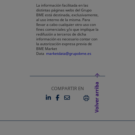
La información facilitada en las
distintas páginas webs del Grupo
BME está destinada, exclusivamente,
al uso interno de la misma. Para
llevar a cabo cualquier otro uso con
fines comerciales y/o que implique la
redifusión a terceros de dicha
información es necesario contar con
la autorización expresa previa de
BME Market
Data
marketdata@grupobme.es
Volver arriba
COMPARTIR EN
LINKEDIN
FACEBOOK
EMAIL
SE ABRE EN UNA PESTAÑA 
SE ABRE EN UNA PESTA
IMPRIMIR