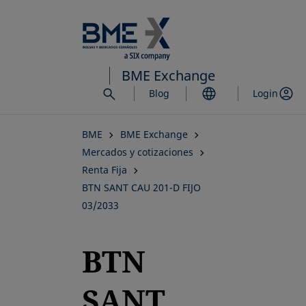
Saltar
al
contenido
principal
BME Exchange
Blog
Login
BME
BME Exchange
Mercados y cotizaciones
Renta Fija
BTN SANT CAU 201-D FIJO
03/2033
BTN
SANT