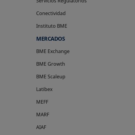
Servicios Regulatorios
Conectividad
Instituto BME
se abre en una pestaña nueva
MERCADOS
BME Exchange
BME Growth
se abre en una pestaña nueva
BME Scaleup
se abre en una pestaña nueva
Latibex
se abre en una pestaña nueva
MEFF
se abre en una pestaña nueva
MARF
AIAF