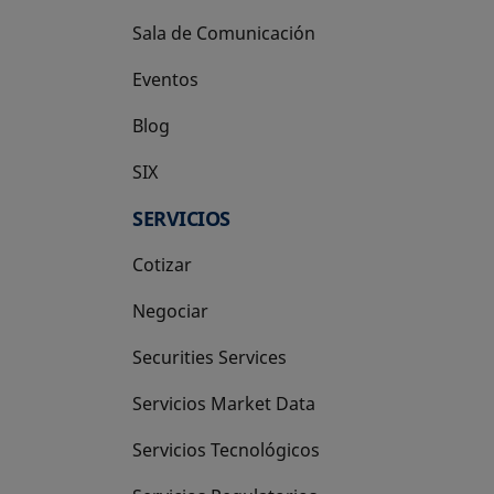
Sala de Comunicación
Eventos
Blog
SIX
se abre en una pestaña nueva
SERVICIOS
Cotizar
Negociar
Securities Services
Servicios Market Data
Servicios Tecnológicos