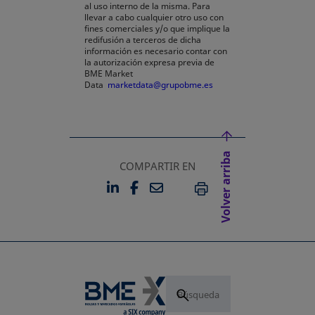
al uso interno de la misma. Para
llevar a cabo cualquier otro uso con
fines comerciales y/o que implique la
redifusión a terceros de dicha
información es necesario contar con
la autorización expresa previa de
BME Market
Data
marketdata@grupobme.es
Volver arriba
COMPARTIR EN
LINKEDIN
FACEBOOK
EMAIL
SE ABRE EN UNA PESTAÑA 
SE ABRE EN UNA PESTA
IMPRIMIR