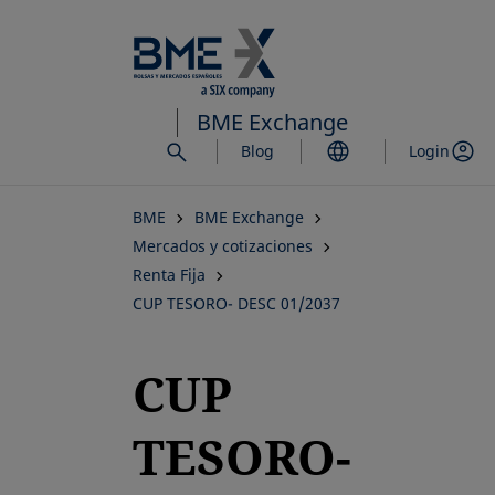
Saltar
al
contenido
principal
BME Exchange
Blog
Login
BME
BME Exchange
Mercados y cotizaciones
Renta Fija
CUP TESORO- DESC 01/2037
CUP
TESORO-