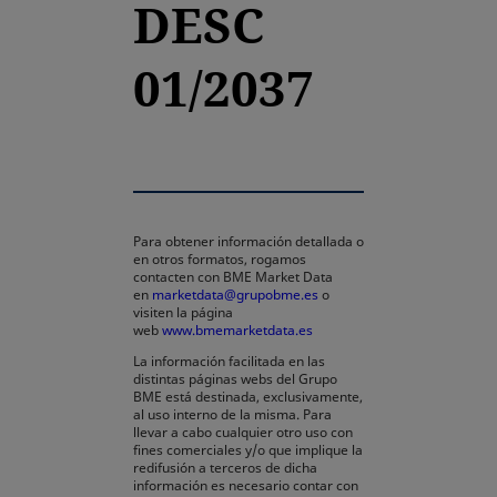
DESC
01/2037
Para obtener información detallada o
en otros formatos, rogamos
contacten con BME Market Data
en
marketdata@grupobme.es
o
visiten la página
web
www.bmemarketdata.es
La información facilitada en las
distintas páginas webs del Grupo
BME está destinada, exclusivamente,
al uso interno de la misma. Para
llevar a cabo cualquier otro uso con
fines comerciales y/o que implique la
redifusión a terceros de dicha
información es necesario contar con