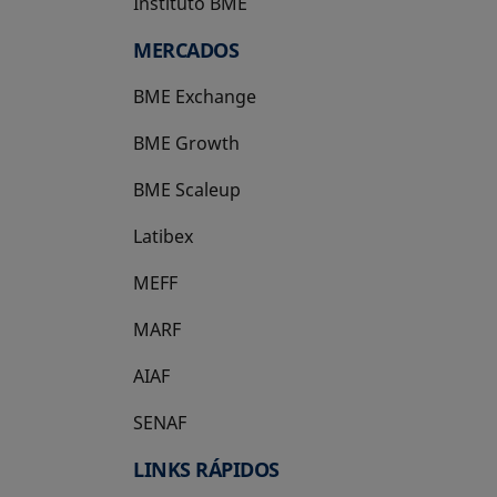
Instituto BME
se abre en una pestaña nueva
MERCADOS
BME Exchange
BME Growth
se abre en una pestaña nueva
BME Scaleup
se abre en una pestaña nueva
Latibex
se abre en una pestaña nueva
MEFF
se abre en una pestaña nueva
MARF
AIAF
SENAF
LINKS RÁPIDOS