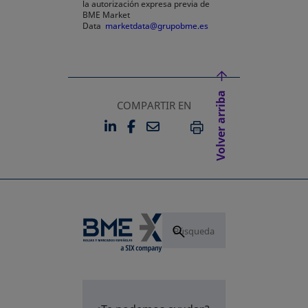
la autorización expresa previa de
BME Market
Data
marketdata@grupobme.es
Volver arriba
COMPARTIR EN
LINKEDIN
FACEBOOK
EMAIL
SE ABRE EN UNA PESTAÑA 
SE ABRE EN UNA PESTA
IMPRIMIR