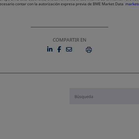
 necesario contar con la autorización expresa previa de BME Market Data
market
COMPARTIR EN
LINKEDIN
FACEBOOK
EMAIL
SE ABRE EN UNA PESTAÑA 
SE ABRE EN UNA PESTA
IMPRIMIR