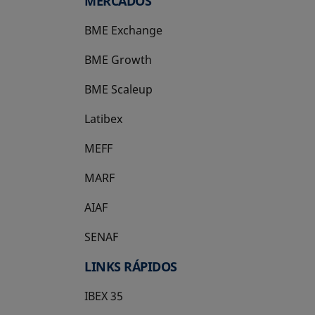
MERCADOS
BME Exchange
BME Growth
se abre en una pestaña nueva
BME Scaleup
se abre en una pestaña nueva
Latibex
se abre en una pestaña nueva
MEFF
se abre en una pestaña nueva
MARF
AIAF
SENAF
LINKS RÁPIDOS
IBEX 35