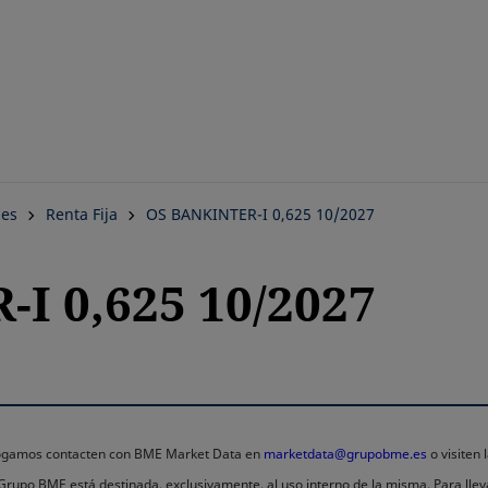
Saltar
al
contenido
principal
nes
Renta Fija
OS BANKINTER-I 0,625 10/2027
I 0,625 10/2027
 rogamos contacten con BME Market Data en
marketdata@grupobme.es
o visiten
l Grupo BME está destinada, exclusivamente, al uso interno de la misma. Para llev