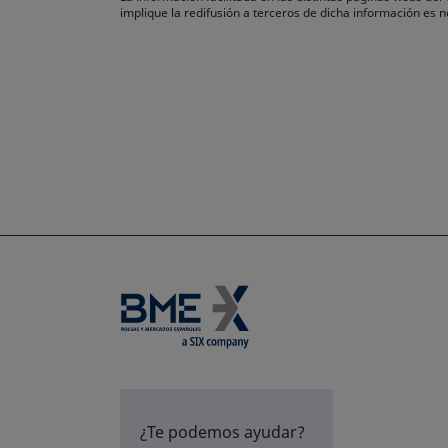
implique la redifusión a terceros de dicha información es
¿Te podemos ayudar?