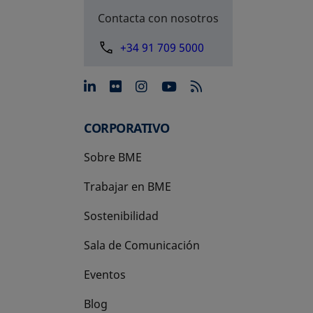
Contacta con nosotros
+34 91 709 5000
se abre en una pestaña nue
se abre en una pestaña 
se abre en una pest
se abre en una p
CORPORATIVO
Sobre BME
Trabajar en BME
Sostenibilidad
Sala de Comunicación
Eventos
Blog