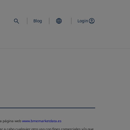
Blog
Login
 la página web
www.bmemarketdata.es
ar a cabo cualquier otro uso con fines comerciales y/o que