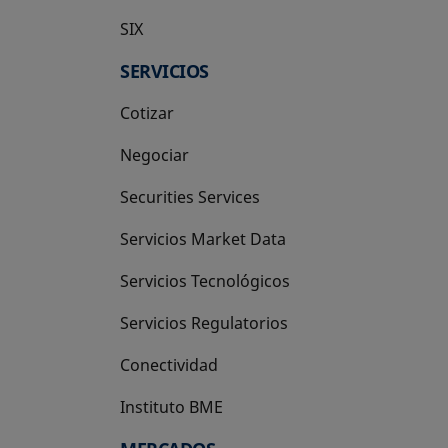
SIX
se abre en una pestaña nueva
SERVICIOS
Cotizar
Negociar
Securities Services
Servicios Market Data
Servicios Tecnológicos
Servicios Regulatorios
Conectividad
Instituto BME
se abre en una pestaña nueva