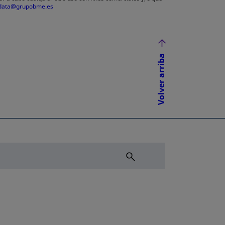
data@grupobme.es
Volver arriba
NUEVA
ÑA NUEVA