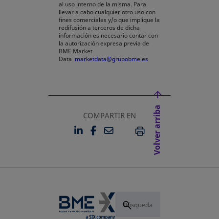
al uso interno de la misma. Para
llevar a cabo cualquier otro uso con
fines comerciales y/o que implique la
redifusión a terceros de dicha
información es necesario contar con
la autorización expresa previa de
BME Market
Data
marketdata@grupobme.es
Volver arriba
COMPARTIR EN
LINKEDIN
FACEBOOK
EMAIL
SE ABRE EN UNA PESTAÑA 
SE ABRE EN UNA PESTA
IMPRIMIR