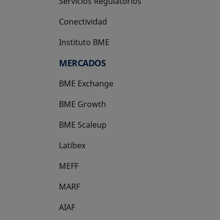
Servicios Regulatorios
Conectividad
Instituto BME
se abre en una pestaña nueva
MERCADOS
BME Exchange
BME Growth
se abre en una pestaña nueva
BME Scaleup
se abre en una pestaña nueva
Latibex
se abre en una pestaña nueva
MEFF
se abre en una pestaña nueva
MARF
AIAF