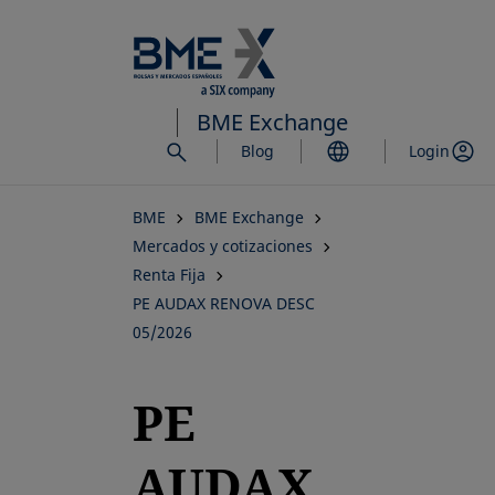
Saltar
al
contenido
principal
BME Exchange
Blog
Login
BME
BME Exchange
Mercados y cotizaciones
Renta Fija
PE AUDAX RENOVA DESC
05/2026
PE
AUDAX