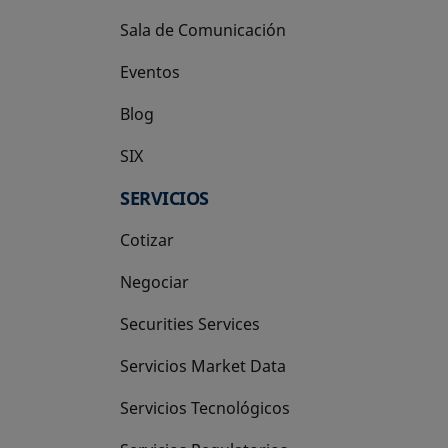
Sala de Comunicación
Eventos
Blog
SIX
se abre en una pestaña nueva
SERVICIOS
Cotizar
Negociar
Securities Services
Servicios Market Data
Servicios Tecnológicos