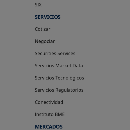
SIX
se abre en una pestaña nueva
SERVICIOS
Cotizar
Negociar
Securities Services
Servicios Market Data
Servicios Tecnológicos
Servicios Regulatorios
Conectividad
Instituto BME
se abre en una pestaña nueva
MERCADOS