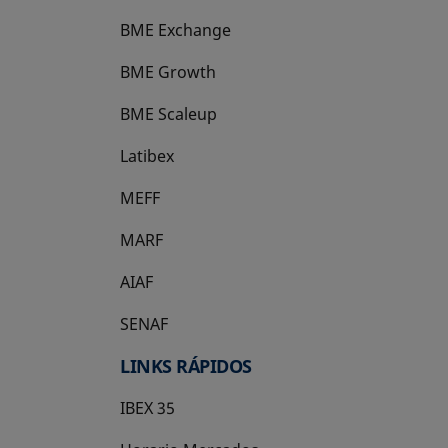
BME Exchange
BME Growth
se abre en una pestaña nueva
BME Scaleup
se abre en una pestaña nueva
Latibex
se abre en una pestaña nueva
MEFF
se abre en una pestaña nueva
MARF
AIAF
SENAF
LINKS RÁPIDOS
IBEX 35