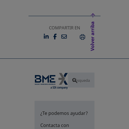
Volver arriba
COMPARTIR EN
LINKEDIN
FACEBOOK
EMAIL
SE ABRE EN UNA PESTAÑA 
SE ABRE EN UNA PESTA
IMPRIMIR
¿Te podemos ayudar?
Contacta con