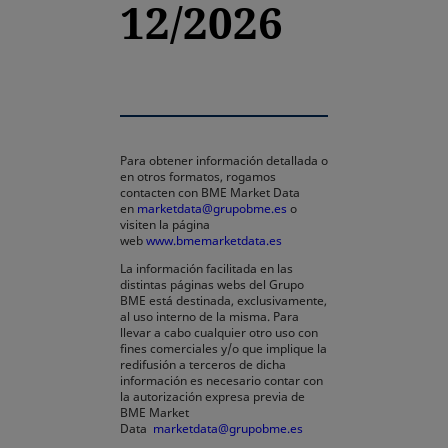
12/2026
Para obtener información detallada o
en otros formatos, rogamos
contacten con BME Market Data
en
marketdata@grupobme.es
o
visiten la página
web
www.bmemarketdata.es
La información facilitada en las
distintas páginas webs del Grupo
BME está destinada, exclusivamente,
al uso interno de la misma. Para
llevar a cabo cualquier otro uso con
fines comerciales y/o que implique la
redifusión a terceros de dicha
información es necesario contar con
la autorización expresa previa de
BME Market
Data
marketdata@grupobme.es