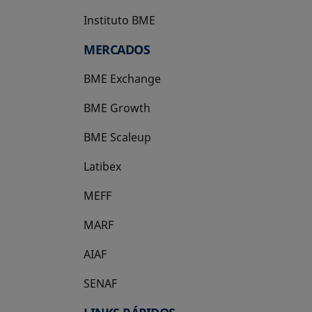
Instituto BME
se abre en una pestaña nueva
MERCADOS
BME Exchange
BME Growth
se abre en una pestaña nueva
BME Scaleup
se abre en una pestaña nueva
Latibex
se abre en una pestaña nueva
MEFF
se abre en una pestaña nueva
MARF
AIAF
SENAF