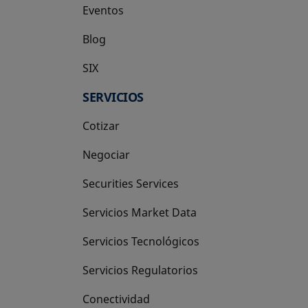
Eventos
Blog
SIX
se abre en una pestaña nueva
SERVICIOS
Cotizar
Negociar
Securities Services
Servicios Market Data
Servicios Tecnológicos
Servicios Regulatorios
Conectividad