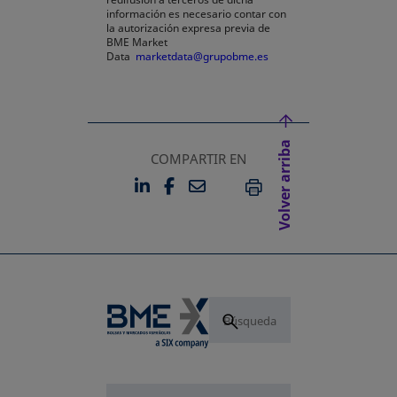
información es necesario contar con
la autorización expresa previa de
BME Market
Data
marketdata@grupobme.es
Volver arriba
COMPARTIR EN
LINKEDIN
FACEBOOK
EMAIL
SE ABRE EN UNA PESTAÑA 
SE ABRE EN UNA PESTA
IMPRIMIR