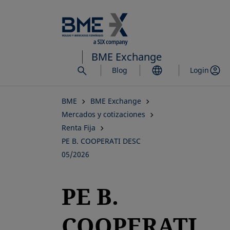
Saltar
al
contenido
principal
BME Exchange
Blog
Login
BME
BME Exchange
Mercados y cotizaciones
Renta Fija
PE B. COOPERATI DESC
05/2026
PE B.
COOPERATI