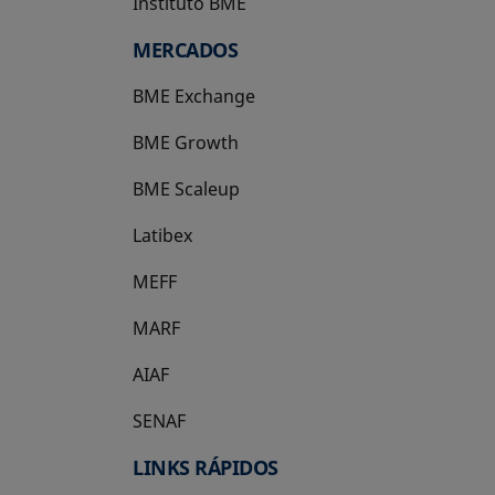
Instituto BME
se abre en una pestaña nueva
MERCADOS
BME Exchange
BME Growth
se abre en una pestaña nueva
BME Scaleup
se abre en una pestaña nueva
Latibex
se abre en una pestaña nueva
MEFF
se abre en una pestaña nueva
MARF
AIAF
SENAF
LINKS RÁPIDOS