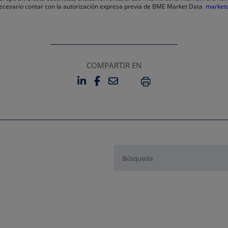
 necesario contar con la autorización expresa previa de BME Market Data
market
COMPARTIR EN
LINKEDIN
FACEBOOK
EMAIL
SE ABRE EN UNA PESTAÑA 
SE ABRE EN UNA PESTA
IMPRIMIR