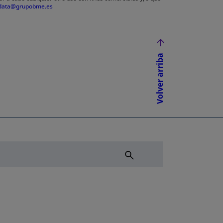
data@grupobme.es
Volver arriba
NUEVA
ÑA NUEVA