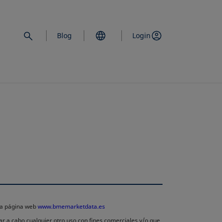
Blog
Login
 la página web
www.bmemarketdata.es
ar a cabo cualquier otro uso con fines comerciales y/o que