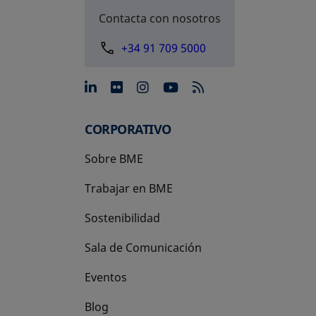
Contacta con nosotros
+34 91 709 5000
se abre en una pestaña nue
se abre en una pestaña 
se abre en una pest
se abre en una p
CORPORATIVO
Sobre BME
Trabajar en BME
Sostenibilidad
Sala de Comunicación
Eventos
Blog