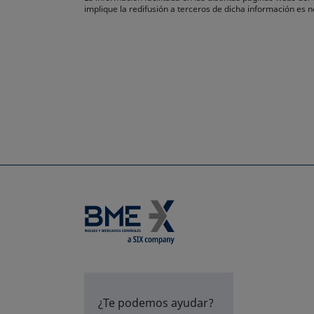
implique la redifusión a terceros de dicha información es
¿Te podemos ayudar?