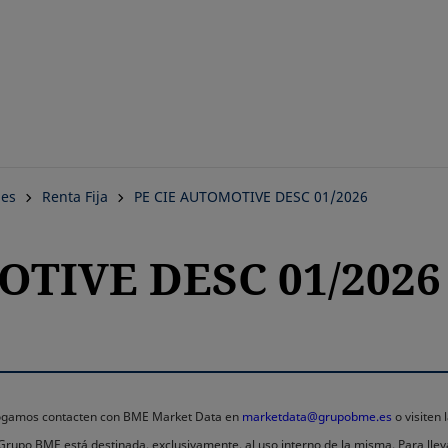
Saltar
al
contenido
principal
nes
Renta Fija
PE CIE AUTOMOTIVE DESC 01/2026
OTIVE DESC 01/2026
 rogamos contacten con BME Market Data en
marketdata@grupobme.es
o visiten
l Grupo BME está destinada, exclusivamente, al uso interno de la misma. Para llev