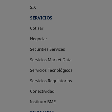
SIX
se abre en una pestaña nueva
SERVICIOS
Cotizar
Negociar
Securities Services
Servicios Market Data
Servicios Tecnológicos
Servicios Regulatorios
Conectividad
Instituto BME
se abre en una pestaña nueva