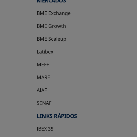
MERCADOS
BME Exchange
BME Growth
se abre en una pestaña nueva
BME Scaleup
se abre en una pestaña nueva
Latibex
se abre en una pestaña nueva
MEFF
se abre en una pestaña nueva
MARF
AIAF
SENAF
LINKS RÁPIDOS
IBEX 35