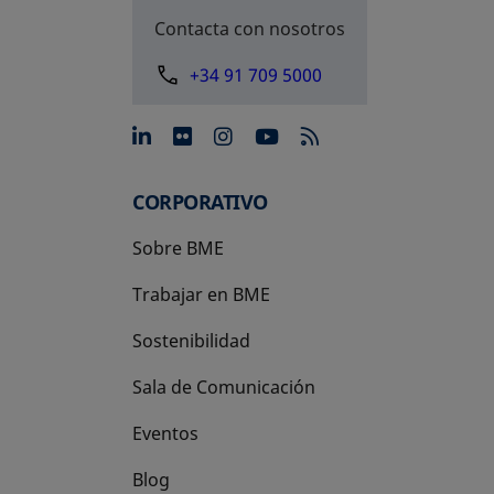
Contacta con nosotros
+34 91 709 5000
se abre en una pestaña nue
se abre en una pestaña 
se abre en una pest
se abre en una p
CORPORATIVO
Sobre BME
Trabajar en BME
Sostenibilidad
Sala de Comunicación
Eventos
Blog