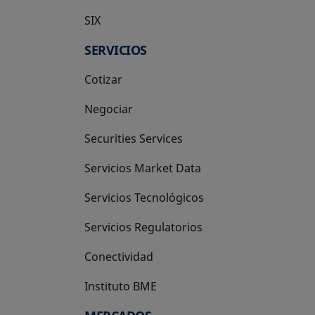
SIX
se abre en una pestaña nueva
SERVICIOS
Cotizar
Negociar
Securities Services
Servicios Market Data
Servicios Tecnológicos
Servicios Regulatorios
Conectividad
Instituto BME
se abre en una pestaña nueva