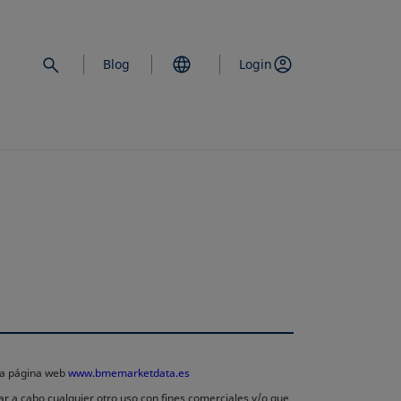
Blog
Login
 la página web
www.bmemarketdata.es
ar a cabo cualquier otro uso con fines comerciales y/o que