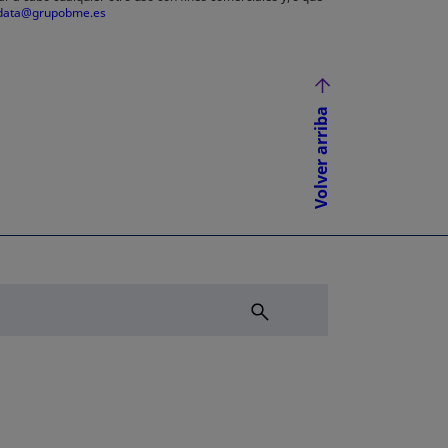
data@grupobme.es
Volver arriba
NUEVA
ÑA NUEVA