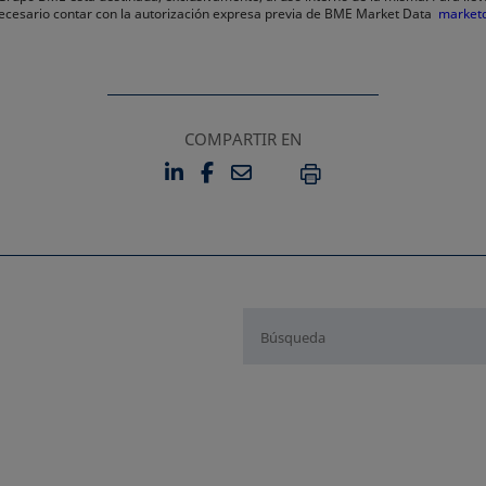
 necesario contar con la autorización expresa previa de BME Market Data
market
COMPARTIR EN
LINKEDIN
FACEBOOK
EMAIL
SE ABRE EN UNA PESTAÑA 
SE ABRE EN UNA PESTA
IMPRIMIR