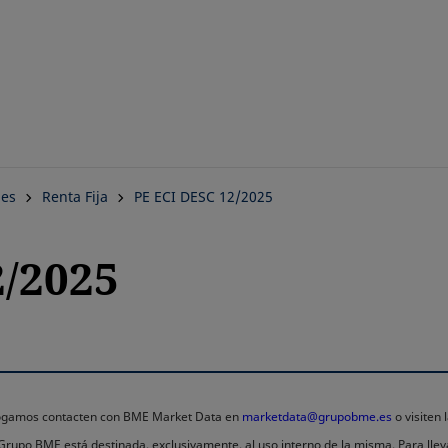
Saltar
al
contenido
principal
nes
Renta Fija
PE ECI DESC 12/2025
2/2025
 rogamos contacten con BME Market Data en
marketdata@grupobme.es
o visiten
l Grupo BME está destinada, exclusivamente, al uso interno de la misma. Para llev