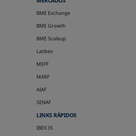
MERCADOS
BME Exchange
BME Growth
se abre en una pestaña nueva
BME Scaleup
se abre en una pestaña nueva
Latibex
se abre en una pestaña nueva
MEFF
se abre en una pestaña nueva
MARF
AIAF
SENAF
LINKS RÁPIDOS
IBEX 35