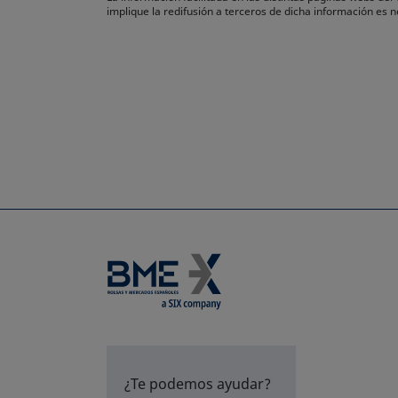
implique la redifusión a terceros de dicha información es
¿Te podemos ayudar?