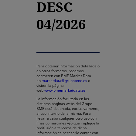
DESC
04/2026
Para obtener información detallada o
en otros formatos, rogamos
contacten con BME Market Data
en
marketdata@grupobme.es
o
visiten la página
web
www.bmemarketdata.es
La información facilitada en las
distintas páginas webs del Grupo
BME está destinada, exclusivamente,
al uso interno de la misma. Para
llevar a cabo cualquier otro uso con
fines comerciales y/o que implique la
redifusión a terceros de dicha
información es necesario contar con