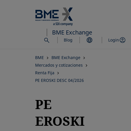
Saltar
al
contenido
principal
BME Exchange
Blog
Login
BME
BME Exchange
Mercados y cotizaciones
Renta Fija
PE EROSKI DESC 04/2026
PE
EROSKI