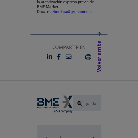
la autorización expresa previa de
BME Market
Data
marketdata@grupobme.es
Volver arriba
COMPARTIR EN
LINKEDIN
FACEBOOK
EMAIL
SE ABRE EN UNA PESTAÑA 
SE ABRE EN UNA PESTA
IMPRIMIR