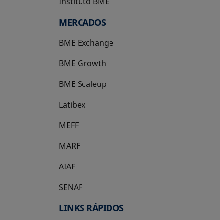
Instituto BME
se abre en una pestaña nueva
MERCADOS
BME Exchange
BME Growth
se abre en una pestaña nueva
BME Scaleup
se abre en una pestaña nueva
Latibex
se abre en una pestaña nueva
MEFF
se abre en una pestaña nueva
MARF
AIAF
SENAF
LINKS RÁPIDOS