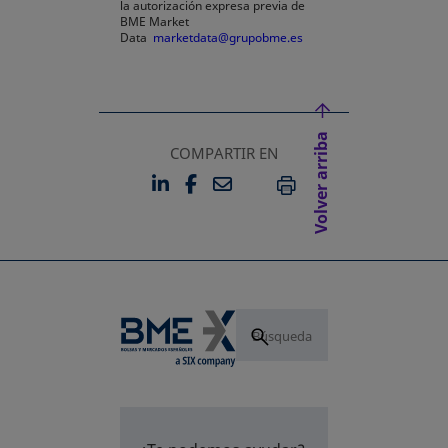
la autorización expresa previa de
BME Market
Data
marketdata@grupobme.es
Volver arriba
COMPARTIR EN
LINKEDIN
FACEBOOK
EMAIL
SE ABRE EN UNA PESTAÑA 
SE ABRE EN UNA PESTA
IMPRIMIR