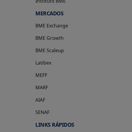
Instituto BME
se abre en una pestaña nueva
MERCADOS
BME Exchange
BME Growth
se abre en una pestaña nueva
BME Scaleup
se abre en una pestaña nueva
Latibex
se abre en una pestaña nueva
MEFF
se abre en una pestaña nueva
MARF
AIAF
SENAF
LINKS RÁPIDOS