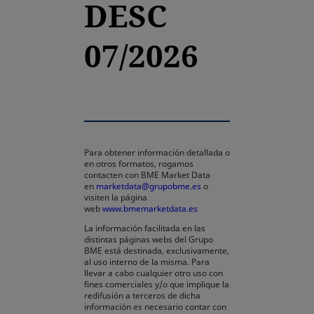
DESC
07/2026
Para obtener información detallada o
en otros formatos, rogamos
contacten con BME Market Data
en
marketdata@grupobme.es
o
visiten la página
web
www.bmemarketdata.es
La información facilitada en las
distintas páginas webs del Grupo
BME está destinada, exclusivamente,
al uso interno de la misma. Para
llevar a cabo cualquier otro uso con
fines comerciales y/o que implique la
redifusión a terceros de dicha
información es necesario contar con