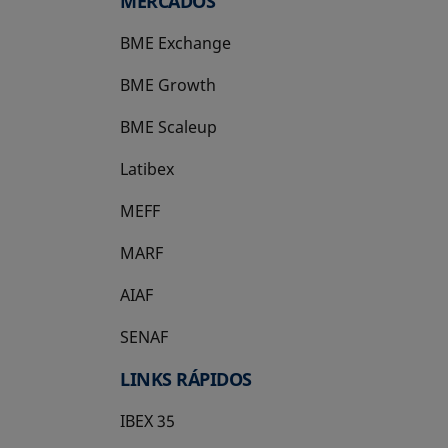
MERCADOS
BME Exchange
BME Growth
se abre en una pestaña nueva
BME Scaleup
se abre en una pestaña nueva
Latibex
se abre en una pestaña nueva
MEFF
se abre en una pestaña nueva
MARF
AIAF
SENAF
LINKS RÁPIDOS
IBEX 35