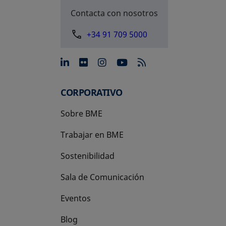
Contacta con nosotros
+34 91 709 5000
se abre en una pestaña nue
se abre en una pestaña 
se abre en una pest
se abre en una p
CORPORATIVO
Sobre BME
Trabajar en BME
Sostenibilidad
Sala de Comunicación
Eventos
Blog