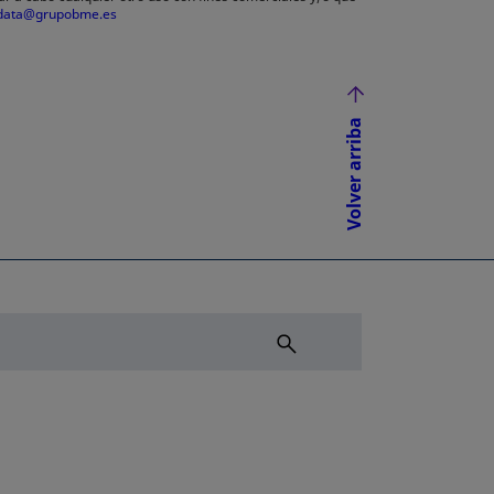
data@grupobme.es
Volver arriba
NUEVA
ÑA NUEVA