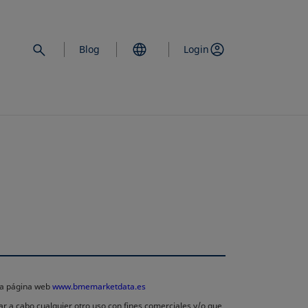
Blog
Login
 la página web
www.bmemarketdata.es
ar a cabo cualquier otro uso con fines comerciales y/o que