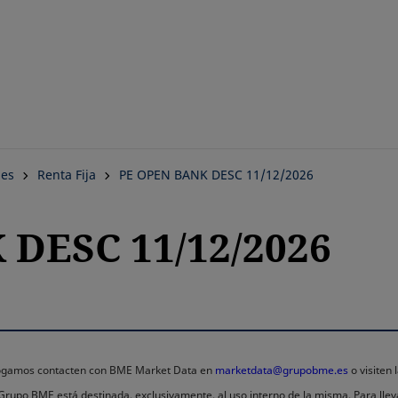
Saltar
al
contenido
principal
nes
Renta Fija
PE OPEN BANK DESC 11/12/2026
DESC 11/12/2026
 rogamos contacten con BME Market Data en
marketdata@grupobme.es
o visiten
l Grupo BME está destinada, exclusivamente, al uso interno de la misma. Para llev