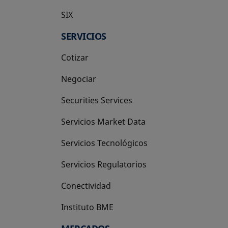
SIX
se abre en una pestaña nueva
SERVICIOS
Cotizar
Negociar
Securities Services
Servicios Market Data
Servicios Tecnológicos
Servicios Regulatorios
Conectividad
Instituto BME
se abre en una pestaña nueva