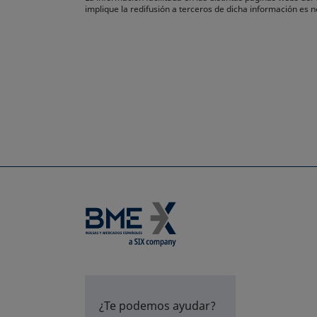
implique la redifusión a terceros de dicha información es
¿Te podemos ayudar?