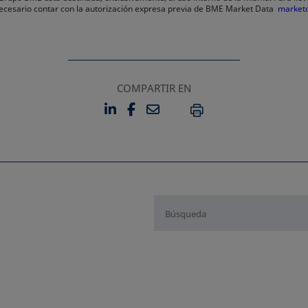
 necesario contar con la autorización expresa previa de BME Market Data
market
COMPARTIR EN
LINKEDIN
FACEBOOK
EMAIL
SE ABRE EN UNA PESTAÑA 
SE ABRE EN UNA PESTA
IMPRIMIR