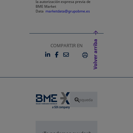
la autorización expresa previa de
BME Market
Data
marketdata@grupobme.es
Volver arriba
COMPARTIR EN
LINKEDIN
FACEBOOK
EMAIL
SE ABRE EN UNA PESTAÑA 
SE ABRE EN UNA PESTA
IMPRIMIR