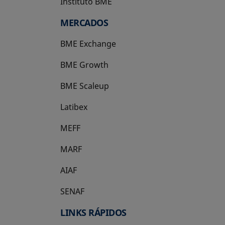
Instituto BME
se abre en una pestaña nueva
MERCADOS
BME Exchange
BME Growth
se abre en una pestaña nueva
BME Scaleup
se abre en una pestaña nueva
Latibex
se abre en una pestaña nueva
MEFF
se abre en una pestaña nueva
MARF
AIAF
SENAF
LINKS RÁPIDOS