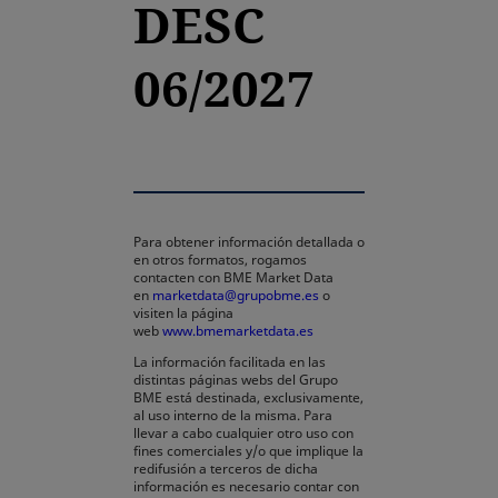
DESC
06/2027
Para obtener información detallada o
en otros formatos, rogamos
contacten con BME Market Data
en
marketdata@grupobme.es
o
visiten la página
web
www.bmemarketdata.es
La información facilitada en las
distintas páginas webs del Grupo
BME está destinada, exclusivamente,
al uso interno de la misma. Para
llevar a cabo cualquier otro uso con
fines comerciales y/o que implique la
redifusión a terceros de dicha
información es necesario contar con