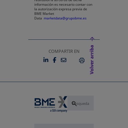
información es necesario contar con
la autorización expresa previa de
BME Market
Data
marketdata@grupobme.es
Volver arriba
COMPARTIR EN
LINKEDIN
FACEBOOK
EMAIL
SE ABRE EN UNA PESTAÑA 
SE ABRE EN UNA PESTA
IMPRIMIR