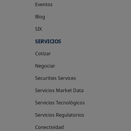
Eventos
Blog
SIX
se abre en una pestaña nueva
SERVICIOS
Cotizar
Negociar
Securities Services
Servicios Market Data
Servicios Tecnológicos
Servicios Regulatorios
Conectividad