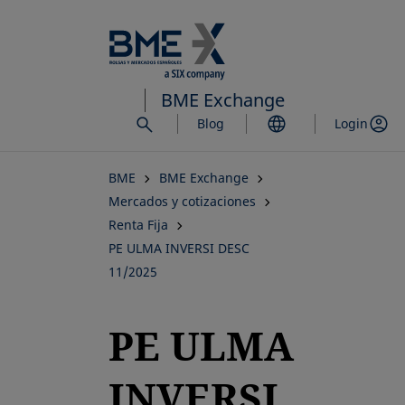
Saltar
al
contenido
principal
BME Exchange
Blog
Login
BME
BME Exchange
Mercados y cotizaciones
Renta Fija
PE ULMA INVERSI DESC
11/2025
PE ULMA
INVERSI