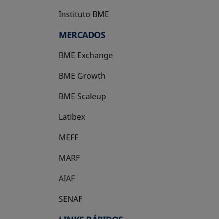
Instituto BME
se abre en una pestaña nueva
MERCADOS
BME Exchange
BME Growth
se abre en una pestaña nueva
BME Scaleup
se abre en una pestaña nueva
Latibex
se abre en una pestaña nueva
MEFF
se abre en una pestaña nueva
MARF
AIAF
SENAF