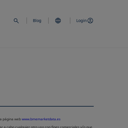
Blog
Login
 la página web
www.bmemarketdata.es
ar a cabo cualquier otro uso con fines comerciales y/o que