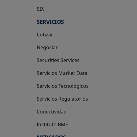
SIX
se abre en una pestaña nueva
SERVICIOS
Cotizar
Negociar
Securities Services
Servicios Market Data
Servicios Tecnológicos
Servicios Regulatorios
Conectividad
Instituto BME
se abre en una pestaña nueva