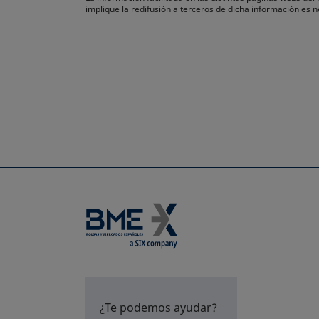
implique la redifusión a terceros de dicha información es
¿Te podemos ayudar?