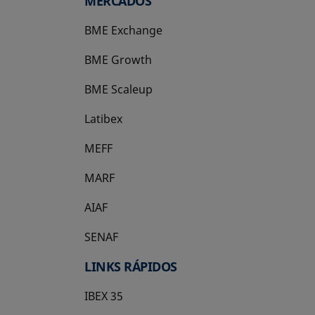
MERCADOS
BME Exchange
BME Growth
se abre en una pestaña nueva
BME Scaleup
se abre en una pestaña nueva
Latibex
se abre en una pestaña nueva
MEFF
se abre en una pestaña nueva
MARF
AIAF
SENAF
LINKS RÁPIDOS
IBEX 35