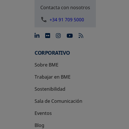
Contacta con nosotros
+34 91 709 5000
se abre en una pestaña nue
se abre en una pestaña 
se abre en una pest
se abre en una p
CORPORATIVO
Sobre BME
Trabajar en BME
Sostenibilidad
Sala de Comunicación
Eventos
Blog