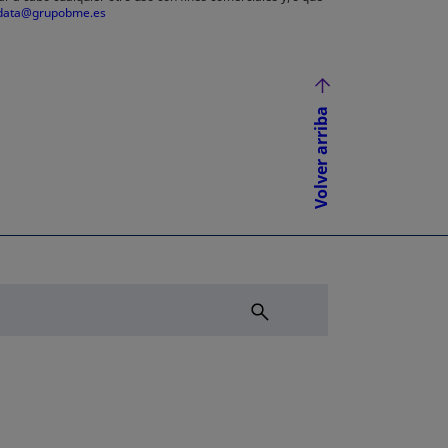
data@grupobme.es
Volver arriba
NUEVA
ÑA NUEVA