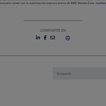
 necesario contar con la autorización expresa previa de BME Market Data
market
COMPARTIR EN
LINKEDIN
FACEBOOK
EMAIL
SE ABRE EN UNA PESTAÑA 
SE ABRE EN UNA PESTA
IMPRIMIR