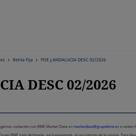
Saltar
al
contenido
principal
nes
Renta Fija
POE J.ANDALUCIA DESC 02/2026
CIA DESC 02/2026
 rogamos contacten con BME Market Data en
marketdata@grupobme.es
o visiten
l Grupo BME está destinada, exclusivamente, al uso interno de la misma. Para llev