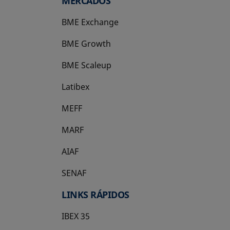
MERCADOS
BME Exchange
BME Growth
se abre en una pestaña nueva
BME Scaleup
se abre en una pestaña nueva
Latibex
se abre en una pestaña nueva
MEFF
se abre en una pestaña nueva
MARF
AIAF
SENAF
LINKS RÁPIDOS
IBEX 35