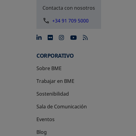
Contacta con nosotros
+34 91 709 5000
se abre en una pestaña nue
se abre en una pestaña 
se abre en una pest
se abre en una p
CORPORATIVO
Sobre BME
Trabajar en BME
Sostenibilidad
Sala de Comunicación
Eventos
Blog