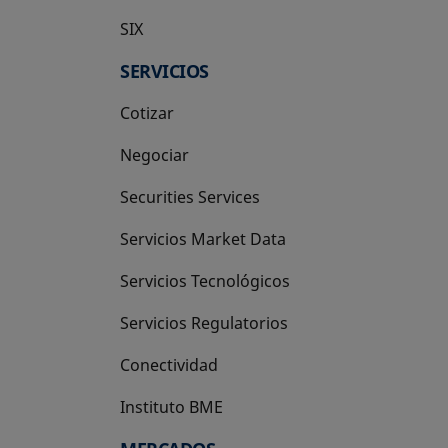
SIX
se abre en una pestaña nueva
SERVICIOS
Cotizar
Negociar
Securities Services
Servicios Market Data
Servicios Tecnológicos
Servicios Regulatorios
Conectividad
Instituto BME
se abre en una pestaña nueva