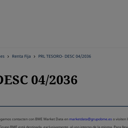
Saltar
al
contenido
principal
nes
Renta Fija
PRL TESORO- DESC 04/2036
ESC 04/2036
 rogamos contacten con BME Market Data en
marketdata@grupobme.es
o visiten
l Grupo BME está destinada, exclusivamente, al uso interno de la misma. Para llev