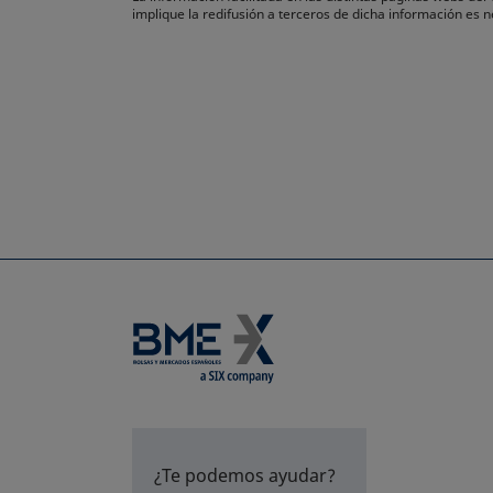
implique la redifusión a terceros de dicha información es
¿Te podemos ayudar?