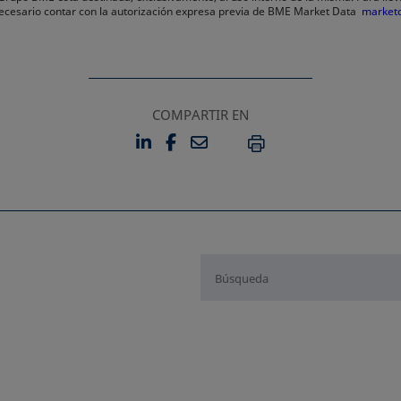
 necesario contar con la autorización expresa previa de BME Market Data
market
COMPARTIR EN
LINKEDIN
FACEBOOK
EMAIL
SE ABRE EN UNA PESTAÑA 
SE ABRE EN UNA PESTA
IMPRIMIR