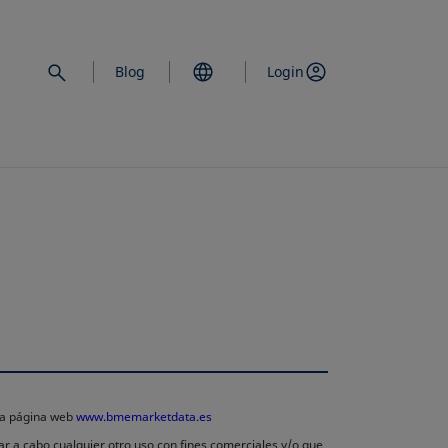
Blog
Login
 la página web
www.bmemarketdata.es
ar a cabo cualquier otro uso con fines comerciales y/o que