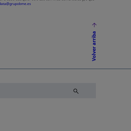
data@grupobme.es
Volver arriba
NUEVA
ÑA NUEVA