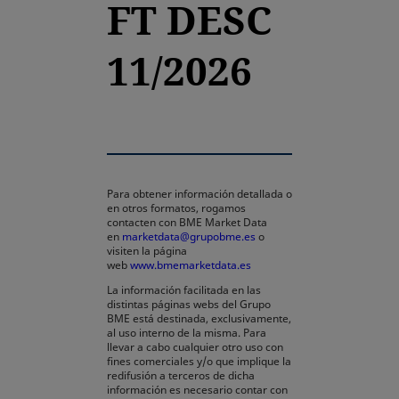
FT DESC
11/2026
Para obtener información detallada o
en otros formatos, rogamos
contacten con BME Market Data
en
marketdata@grupobme.es
o
visiten la página
web
www.bmemarketdata.es
La información facilitada en las
distintas páginas webs del Grupo
BME está destinada, exclusivamente,
al uso interno de la misma. Para
llevar a cabo cualquier otro uso con
fines comerciales y/o que implique la
redifusión a terceros de dicha
información es necesario contar con