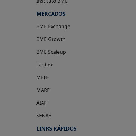
Instituto BME
se abre en una pestaña nueva
MERCADOS
BME Exchange
BME Growth
se abre en una pestaña nueva
BME Scaleup
se abre en una pestaña nueva
Latibex
se abre en una pestaña nueva
MEFF
se abre en una pestaña nueva
MARF
AIAF
SENAF
LINKS RÁPIDOS