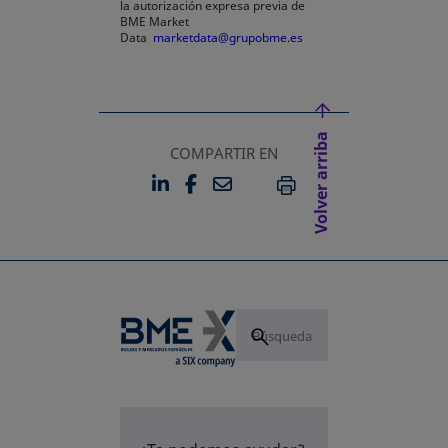
la autorización expresa previa de
BME Market
Data
marketdata@grupobme.es
Volver arriba
COMPARTIR EN
LINKEDIN
FACEBOOK
EMAIL
SE ABRE EN UNA PESTAÑA 
SE ABRE EN UNA PESTA
IMPRIMIR