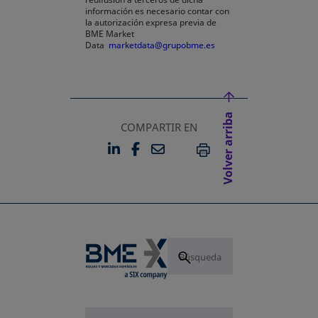
información es necesario contar con
la autorización expresa previa de
BME Market
Data
marketdata@grupobme.es
Volver arriba
COMPARTIR EN
LINKEDIN
FACEBOOK
EMAIL
SE ABRE EN UNA PESTAÑA 
SE ABRE EN UNA PESTA
IMPRIMIR