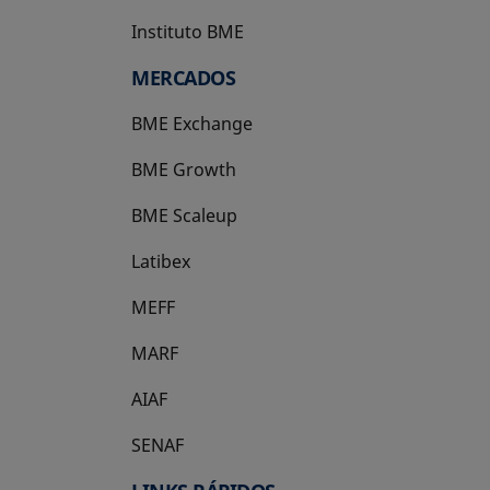
Instituto BME
se abre en una pestaña nueva
MERCADOS
BME Exchange
BME Growth
se abre en una pestaña nueva
BME Scaleup
se abre en una pestaña nueva
Latibex
se abre en una pestaña nueva
MEFF
se abre en una pestaña nueva
MARF
AIAF
SENAF