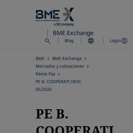
Saltar
al
contenido
principal
BME Exchange
Blog
Login
BME
BME Exchange
Mercados y cotizaciones
Renta Fija
PE B. COOPERATI DESC
05/2026
PE B.
COOPERATI