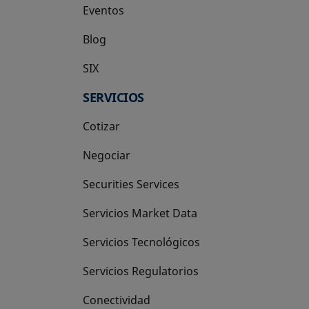
Eventos
Blog
SIX
se abre en una pestaña nueva
SERVICIOS
Cotizar
Negociar
Securities Services
Servicios Market Data
Servicios Tecnológicos
Servicios Regulatorios
Conectividad